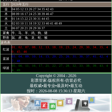
五行
2026年五行:
金
04 05 12 13 26 27 34 35 42 43
木
08 09 16 17 24 25 38 39 46 47
水
01 14 15 22 23 30 31 44 45
火
02 03 10 11 18 19 32 33 40 41 48 49
土
06 07 20 21 28 29 36 37
家禽
牛、马、羊、鸡、狗、猪
野兽
鼠、虎、兔、龙、蛇、猴
波色表:
01、02、07、08、12、13、18、19、23、24、29、30、34、35、4
红波
0、45、46
03、04、09、10、14、15、20、25、26、31、36、37、41、42、4
蓝波
7、48
05、06、11、16、17、21、22、27、28、32、33、38、39、43、4
绿波
4、49
Copyright © 2004 - 2026
彩票管家-版权所有-彷冒必究
最权威▪最专业▪最及时▪最互动
报时：2026-08-08 15:36:13 星期六