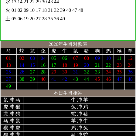
水 13 14 21 22 29 30 43 44
火 01 02 09 10 17 18 31 32 39 40 47 48
土 05 06 19 20 27 28 35 36 49
2026年生肖对照表
马
蛇
龙
兔
虎
牛
鼠
猪
狗
鸡
猴
羊
01
02
03
04
05
06
07
08
09
10
11
12
13
14
15
16
17
18
19
20
21
22
23
24
25
26
27
28
29
30
31
32
33
34
35
36
37
38
39
40
41
42
43
44
45
46
47
48
49
本日生肖相冲
鼠 冲 马
牛 冲 羊
虎 冲 猴
兔 冲 鸡
龙 冲 狗
蛇 冲 猪
马 冲 鼠
羊 冲 牛
猴 冲 虎
鸡 冲 兔
狗 冲 龙
猪 冲 蛇