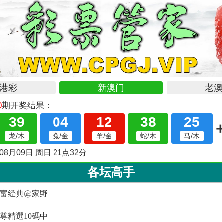
各坛高手
财宝富经典㊣家野
至尊精選10碼中