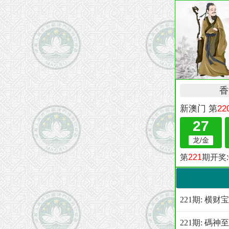
221期: 横
221期: 碼神