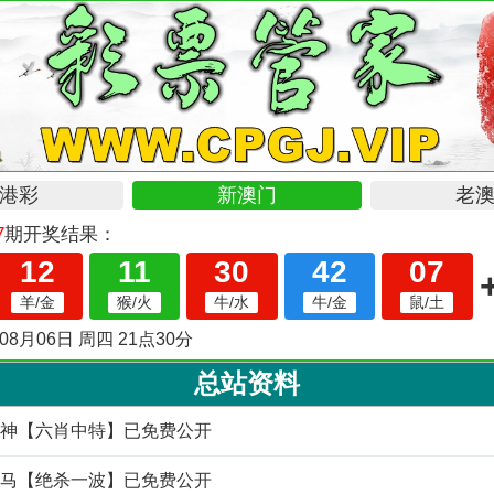
总站资料
得男神【六肖中特】已免费公开
翁失马【绝杀一波】已免费公开