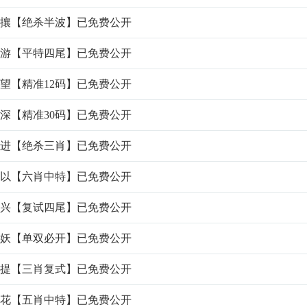
熙攘攘【绝杀半波】已免费公开
魂走游【平特四尾】已免费公开
心切望【精准12码】已免费公开
大根深【精准30码】已免费公开
源广进【绝杀三肖】已免费公开
雀何以【六肖中特】已免费公开
我高兴【复试四尾】已免费公开
年树妖【单双必开】已免费公开
泪菩提【三肖复式】已免费公开
面桃花【五肖中特】已免费公开