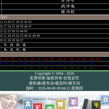
羊 冲 牛
鸡 冲 兔
猪 冲 蛇
年五行:
12 13 26 27 34 35 42 43
16 17 24 25 38 39 46 47
15 22 23 30 31 44 45
10 11 18 19 32 33 40 41 48 49
20 21 28 29 36 37
马、羊、鸡、狗、猪
虎、兔、龙、蛇、猴
2、07、08、12、13、18、19、23、24、29、30、34、35、40、45、46
4、09、10、14、15、20、25、26、31、36、37、41、42、47、48
6、11、16、17、21、22、27、28、32、33、38、39、43、44、49
Copyright © 2004 - 2026
彩票管家-版权所有-彷冒必究
最权威▪最专业▪最及时▪最互动
报时：2026-08-06 09:04:23 星期四