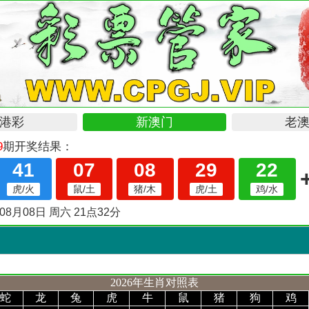
2026年生肖对照表
蛇
龙
兔
虎
牛
鼠
猪
狗
鸡