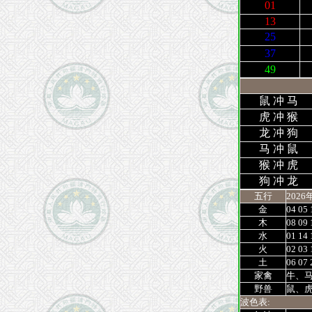
01
13
25
37
49
鼠 冲 马
虎 冲 猴
龙 冲 狗
马 冲 鼠
猴 冲 虎
狗 冲 龙
五行
2026
金
04 05 
木
08 09 
水
01 14 
火
02 03 
土
06 07 
家禽
牛、
野兽
鼠、
波色表: