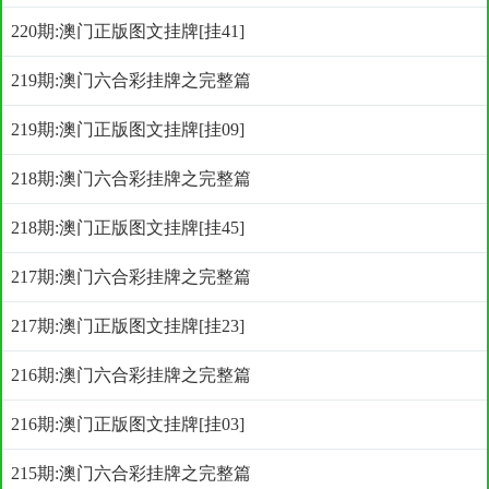
220期:澳门正版图文挂牌[挂41]
219期:澳门六合彩挂牌之完整篇
219期:澳门正版图文挂牌[挂09]
218期:澳门六合彩挂牌之完整篇
218期:澳门正版图文挂牌[挂45]
217期:澳门六合彩挂牌之完整篇
217期:澳门正版图文挂牌[挂23]
216期:澳门六合彩挂牌之完整篇
216期:澳门正版图文挂牌[挂03]
215期:澳门六合彩挂牌之完整篇