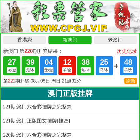
澳门正版挂牌
221期:澳门六合彩挂牌之完整篇
221期:澳门正版图文挂牌[挂25]
220期:澳门六合彩挂牌之完整篇