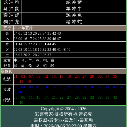
龙 冲 狗
蛇 冲 猪
马 冲 鼠
羊 冲 牛
猴 冲 虎
鸡 冲 兔
狗 冲 龙
猪 冲 蛇
五行
2026年五行:
金
04 05 12 13 26 27 34 35 42 43
木
08 09 16 17 24 25 38 39 46 47
水
01 14 15 22 23 30 31 44 45
火
02 03 10 11 18 19 32 33 40 41 48 49
土
06 07 20 21 28 29 36 37
家禽
牛、马、羊、鸡、狗、猪
野兽
鼠、虎、兔、龙、蛇、猴
波色表:
01、02、07、08、12、13、18、19、23、24、29、30、34、35、4
红波
0、45、46
03、04、09、10、14、15、20、25、26、31、36、37、41、42、4
蓝波
7、48
05、06、11、16、17、21、22、27、28、32、33、38、39、43、4
绿波
4、49
Copyright © 2004 - 2026
彩票管家-版权所有-彷冒必究
最权威▪最专业▪最及时▪最互动
报时：2026-08-06 20:22:09 星期四