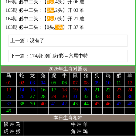
166期 必中二头 : 【
0头
,4头】开 06 准
165期 必中二头 : 【
0头
,2头】开 03 准
164期 必中二头 : 【
2头
,0头】开 21 准
163期 必中二头 : 【0头,
3头
】开 37 准
上一篇：没有了
下一篇：
174期: 澳门好彩→六尾中特
2026年生肖对照表
马
蛇
龙
兔
虎
牛
鼠
猪
狗
鸡
猴
羊
01
02
03
04
05
06
07
08
09
10
11
12
13
14
15
16
17
18
19
20
21
22
23
24
25
26
27
28
29
30
31
32
33
34
35
36
37
38
39
40
41
42
43
44
45
46
47
48
49
本日生肖相冲
鼠 冲 马
牛 冲 羊
虎 冲 猴
兔 冲 鸡