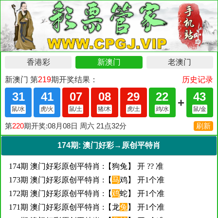
174期: 澳门好彩→原创平特肖
174期 澳门好彩原创平特肖 :【狗兔】 开 ?? 准
173期 澳门好彩原创平特肖 :【
马
鸡】 开1个准
172期 澳门好彩原创平特肖 :【
鸡
蛇】 开1个准
171期 澳门好彩原创平特肖 :【龙
兔
】 开1个准