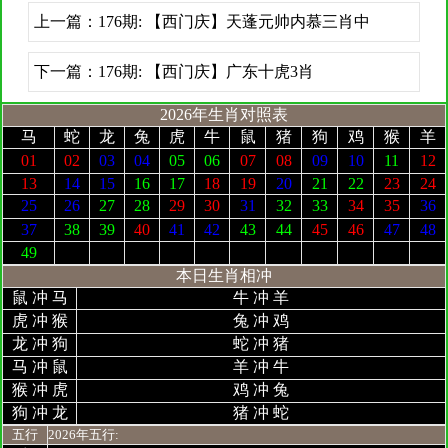
上一篇：
176期: 【西门庆】天蓬元帅内慕三肖中
下一篇：
176期: 【西门庆】广东十虎3肖
2026年生肖对照表
马
蛇
龙
兔
虎
牛
鼠
猪
狗
鸡
猴
羊
01
02
03
04
05
06
07
08
09
10
11
12
13
14
15
16
17
18
19
20
21
22
23
24
25
26
27
28
29
30
31
32
33
34
35
36
37
38
39
40
41
42
43
44
45
46
47
48
49
本日生肖相冲
鼠 冲 马
牛 冲 羊
虎 冲 猴
兔 冲 鸡
龙 冲 狗
蛇 冲 猪
马 冲 鼠
羊 冲 牛
猴 冲 虎
鸡 冲 兔
狗 冲 龙
猪 冲 蛇
五行
2026年五行: