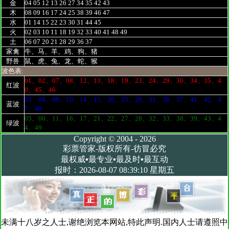
金
04 05 12 13 26 27 34 35 42 43
木
08 09 16 17 24 25 38 39 46 47
水
01 14 15 22 23 30 31 44 45
火
02 03 10 11 18 19 32 33 40 41 48 49
土
06 07 20 21 28 29 36 37
家禽
牛、马、羊、鸡、狗、猪
野兽
鼠、虎、兔、龙、蛇、猴
波色表:
01、02、07、08、12、13、18、19、23、24、29、30、34、35、4
红波
0、45、46
03、04、09、10、14、15、20、25、26、31、36、37、41、42、4
蓝波
7、48
05、06、11、16、17、21、22、27、28、32、33、38、39、43、4
绿波
4、49
Copyright © 2004 - 2026
彩票管家-版权所有-彷冒必究
最权威▪最专业▪最及时▪最互动
报时：2026-08-07 08:39:10 星期五
未满十八岁之人士,谢绝浏览本网站,特此声明.国内人士请遵照中