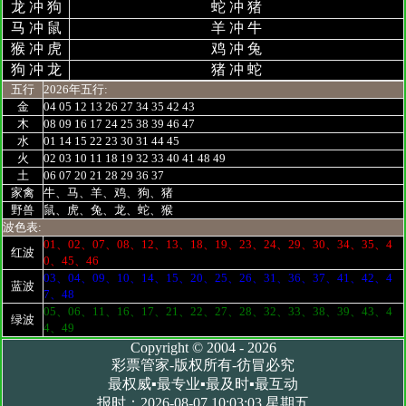
龙 冲 狗
蛇 冲 猪
马 冲 鼠
羊 冲 牛
猴 冲 虎
鸡 冲 兔
狗 冲 龙
猪 冲 蛇
五行
2026年五行:
金
04 05 12 13 26 27 34 35 42 43
木
08 09 16 17 24 25 38 39 46 47
水
01 14 15 22 23 30 31 44 45
火
02 03 10 11 18 19 32 33 40 41 48 49
土
06 07 20 21 28 29 36 37
家禽
牛、马、羊、鸡、狗、猪
野兽
鼠、虎、兔、龙、蛇、猴
波色表:
01、02、07、08、12、13、18、19、23、24、29、30、34、35、4
红波
0、45、46
03、04、09、10、14、15、20、25、26、31、36、37、41、42、4
蓝波
7、48
05、06、11、16、17、21、22、27、28、32、33、38、39、43、4
绿波
4、49
Copyright © 2004 - 2026
彩票管家-版权所有-彷冒必究
最权威▪最专业▪最及时▪最互动
报时：2026-08-07 10:03:03 星期五