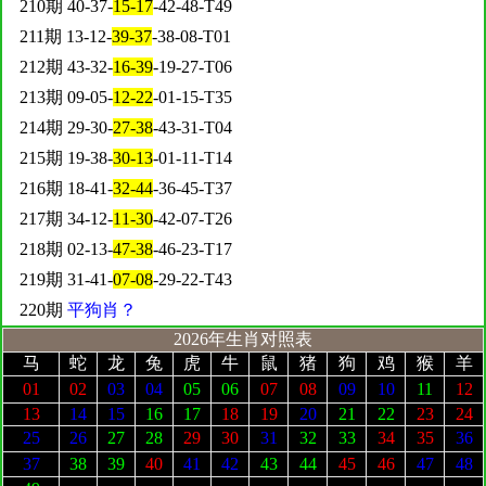
210期 40-37-
15-17
-42-48-T49
211期 13-12-
39-37
-38-08-T01
212期 43-32-
16-39
-19-27-T06
213期 09-05-
12-22
-01-15-T35
214期 29-30-
27-38
-43-31-T04
215期 19-38-
30-13
-01-11-T14
216期 18-41-
32-44
-36-45-T37
217期 34-12-
11-30
-42-07-T26
218期 02-13-
47-38
-46-23-T17
219期 31-41-
07-08
-29-22-T43
220期
平狗肖？
2026年生肖对照表
马
蛇
龙
兔
虎
牛
鼠
猪
狗
鸡
猴
羊
01
02
03
04
05
06
07
08
09
10
11
12
13
14
15
16
17
18
19
20
21
22
23
24
25
26
27
28
29
30
31
32
33
34
35
36
37
38
39
40
41
42
43
44
45
46
47
48