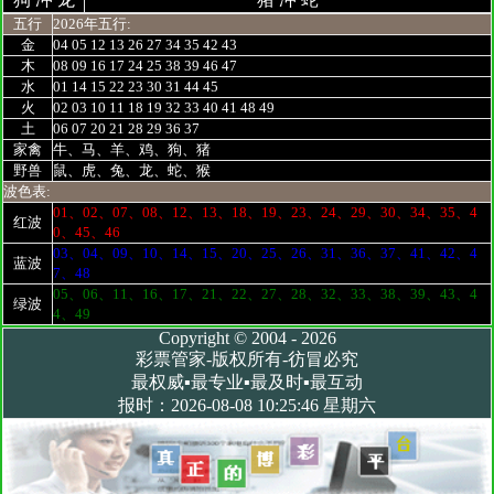
五行
2026年五行:
金
04 05 12 13 26 27 34 35 42 43
木
08 09 16 17 24 25 38 39 46 47
水
01 14 15 22 23 30 31 44 45
火
02 03 10 11 18 19 32 33 40 41 48 49
土
06 07 20 21 28 29 36 37
家禽
牛、马、羊、鸡、狗、猪
野兽
鼠、虎、兔、龙、蛇、猴
波色表:
01、02、07、08、12、13、18、19、23、24、29、30、34、35、4
红波
0、45、46
03、04、09、10、14、15、20、25、26、31、36、37、41、42、4
蓝波
7、48
05、06、11、16、17、21、22、27、28、32、33、38、39、43、4
绿波
4、49
Copyright © 2004 - 2026
彩票管家-版权所有-彷冒必究
最权威▪最专业▪最及时▪最互动
报时：2026-08-08 10:25:46 星期六