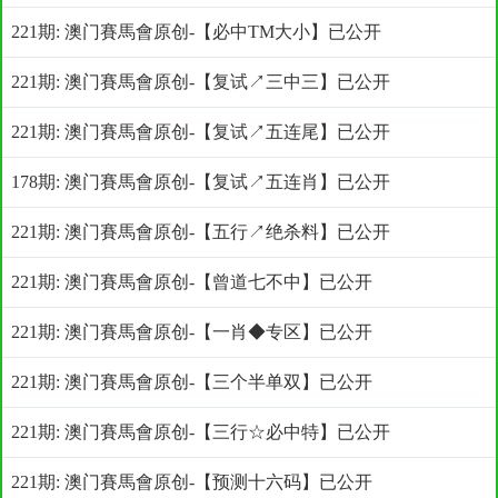
221期: 澳门賽馬會原创-【必中TM大小】已公开
221期: 澳门賽馬會原创-【复试↗三中三】已公开
221期: 澳门賽馬會原创-【复试↗五连尾】已公开
178期: 澳门賽馬會原创-【复试↗五连肖】已公开
221期: 澳门賽馬會原创-【五行↗绝杀料】已公开
221期: 澳门賽馬會原创-【曾道七不中】已公开
221期: 澳门賽馬會原创-【一肖◆专区】已公开
221期: 澳门賽馬會原创-【三个半单双】已公开
221期: 澳门賽馬會原创-【三行☆必中特】已公开
221期: 澳门賽馬會原创-【预测十六码】已公开