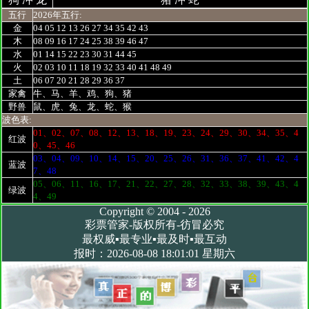
五行
2026年五行:
金
04 05 12 13 26 27 34 35 42 43
木
08 09 16 17 24 25 38 39 46 47
水
01 14 15 22 23 30 31 44 45
火
02 03 10 11 18 19 32 33 40 41 48 49
土
06 07 20 21 28 29 36 37
家禽
牛、马、羊、鸡、狗、猪
野兽
鼠、虎、兔、龙、蛇、猴
波色表:
01、02、07、08、12、13、18、19、23、24、29、30、34、35、4
红波
0、45、46
03、04、09、10、14、15、20、25、26、31、36、37、41、42、4
蓝波
7、48
05、06、11、16、17、21、22、27、28、32、33、38、39、43、4
绿波
4、49
Copyright © 2004 - 2026
彩票管家-版权所有-彷冒必究
最权威▪最专业▪最及时▪最互动
报时：2026-08-08 18:01:01 星期六