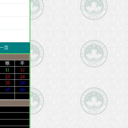
一页
猴
羊
11
12
23
24
35
36
47
48