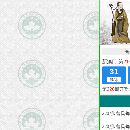
220期: 曾
220期: 曾