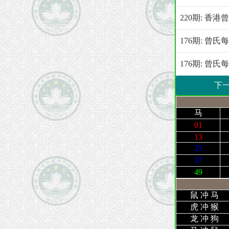
220期: 香
176期: 曾
176期: 曾
下
马
01
13
25
37
49
鼠 冲 马
虎 冲 猴
龙 冲 狗