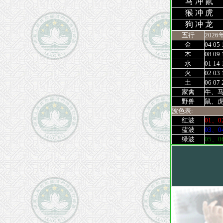
马 冲 鼠
猴 冲 虎
狗 冲 龙
五行
2026
金
04 05 
木
08 09 
水
01 14 
火
02 03 
土
06 07 
家禽
牛、
野兽
鼠、
波色表:
红波
01、0
蓝波
03、0
绿波
05、0