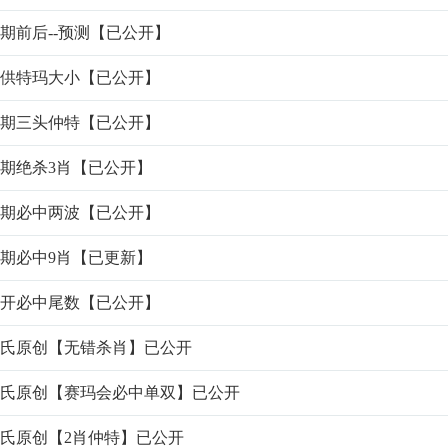
氏每期前后--预测【已公开】
氏提供特玛大小【已公开】
氏每期三头仲特【已公开】
氏每期绝杀3肖【已公开】
氏每期必中两波【已公开】
氏每期必中9肖【已更新】
氏公开必中尾数【已公开】
港曾氏原创【无错杀肖】已公开
香港曾氏原创【赛玛会必中单双】已公开
港曾氏原创【2肖仲特】已公开