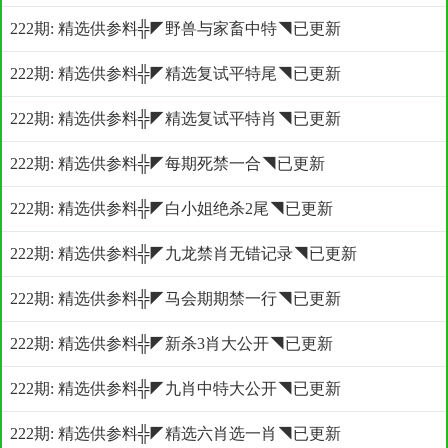
222期: 精选供参料╬◤野兽与家畜中特◥已更新
222期: 精选供参料╬◤精选复试平特尾◥已更新
222期: 精选供参料╬◤精选复试平特肖◥已更新
222期: 精选供参料╬◤每期死禁一合◥已更新
222期: 精选供参料╬◤白小姐绝杀2尾◥已更新
222期: 精选供参料╬◤九龙禁肖无错记录◥已更新
222期: 精选供参料╬◤马会期期禁一行◥已更新
222期: 精选供参料╬◤新杀3肖大公开◥已更新
222期: 精选供参料╬◤九肖中特大公开◥已更新
222期: 精选供参料╬◤精选六肖选一肖◥已更新