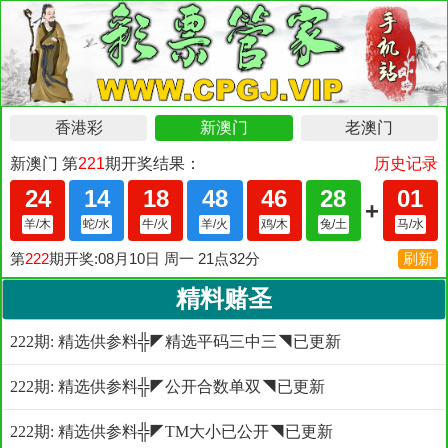
精料赌圣
222期: 精选供参料╬◤精选平码三中三◥已更新
222期: 精选供参料╬◤公开合数单双◥已更新
222期: 精选供参料╬◤TM大小已公开◥已更新