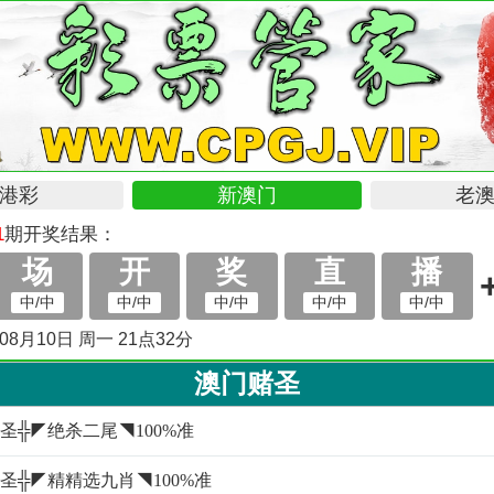
澳门赌圣
合赌圣╬◤绝杀二尾◥100%准
合赌圣╬◤精精选九肖◥100%准