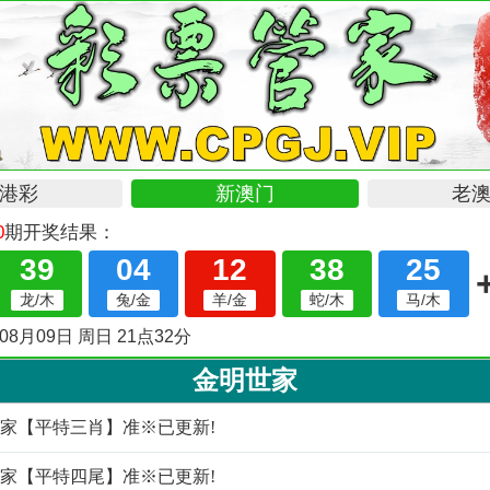
金明世家
明世家【平特三肖】准※已更新!
明世家【平特四尾】准※已更新!