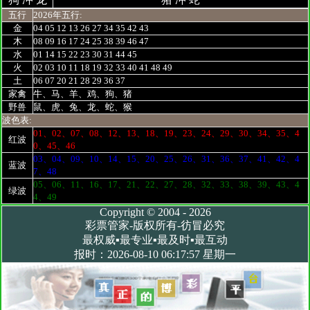
五行
2026年五行:
金
04 05 12 13 26 27 34 35 42 43
木
08 09 16 17 24 25 38 39 46 47
水
01 14 15 22 23 30 31 44 45
火
02 03 10 11 18 19 32 33 40 41 48 49
土
06 07 20 21 28 29 36 37
家禽
牛、马、羊、鸡、狗、猪
野兽
鼠、虎、兔、龙、蛇、猴
波色表:
01、02、07、08、12、13、18、19、23、24、29、30、34、35、4
红波
0、45、46
03、04、09、10、14、15、20、25、26、31、36、37、41、42、4
蓝波
7、48
05、06、11、16、17、21、22、27、28、32、33、38、39、43、4
绿波
4、49
Copyright © 2004 - 2026
彩票管家-版权所有-彷冒必究
最权威▪最专业▪最及时▪最互动
报时：2026-08-10 06:17:57 星期一