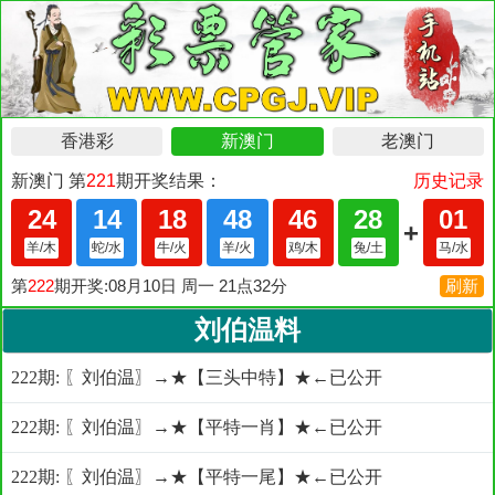
刘伯温料
222期: 〖刘伯温〗→★【三头中特】★←已公开
222期: 〖刘伯温〗→★【平特一肖】★←已公开
222期: 〖刘伯温〗→★【平特一尾】★←已公开