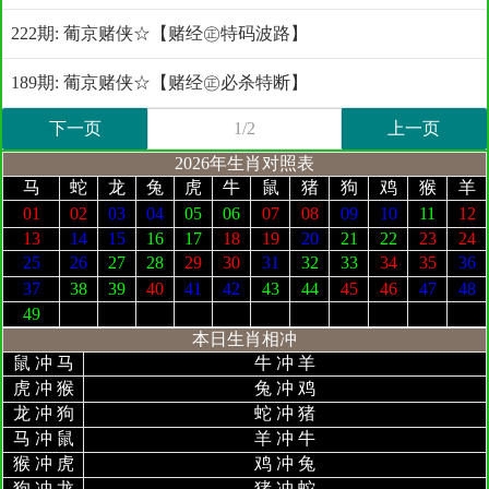
222期: 葡京赌侠☆【赌经㊣特码波路】
189期: 葡京赌侠☆【赌经㊣必杀特断】
下一页
1/2
上一页
2026年生肖对照表
马
蛇
龙
兔
虎
牛
鼠
猪
狗
鸡
猴
羊
01
02
03
04
05
06
07
08
09
10
11
12
13
14
15
16
17
18
19
20
21
22
23
24
25
26
27
28
29
30
31
32
33
34
35
36
37
38
39
40
41
42
43
44
45
46
47
48
49
本日生肖相冲
鼠 冲 马
牛 冲 羊
虎 冲 猴
兔 冲 鸡
龙 冲 狗
蛇 冲 猪
马 冲 鼠
羊 冲 牛
猴 冲 虎
鸡 冲 兔
狗 冲 龙
猪 冲 蛇