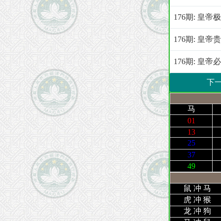
176期: 皇
176期: 皇
176期: 皇
下
马
01
13
25
37
49
鼠 冲 马
虎 冲 猴
龙 冲 狗