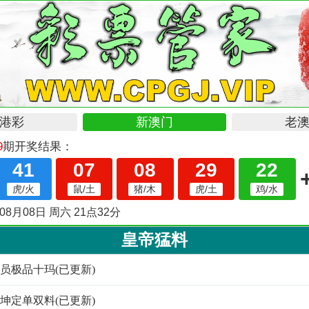
皇帝猛料
帝会员极品十玛(已更新)
帝乾坤定单双料(已更新)