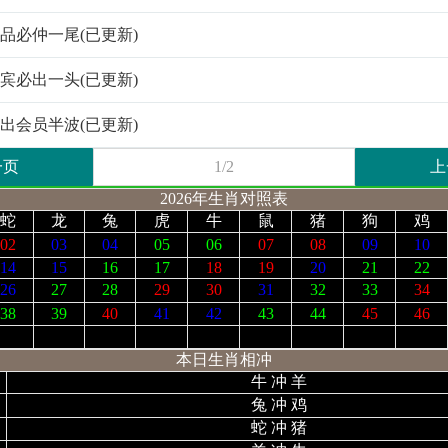
帝极品必仲一尾(已更新)
帝贵宾必出一头(已更新)
帝必出会员半波(已更新)
一页
1/2
上
2026年生肖对照表
蛇
龙
兔
虎
牛
鼠
猪
狗
鸡
02
03
04
05
06
07
08
09
10
14
15
16
17
18
19
20
21
22
26
27
28
29
30
31
32
33
34
38
39
40
41
42
43
44
45
46
本日生肖相冲
牛 冲 羊
兔 冲 鸡
蛇 冲 猪