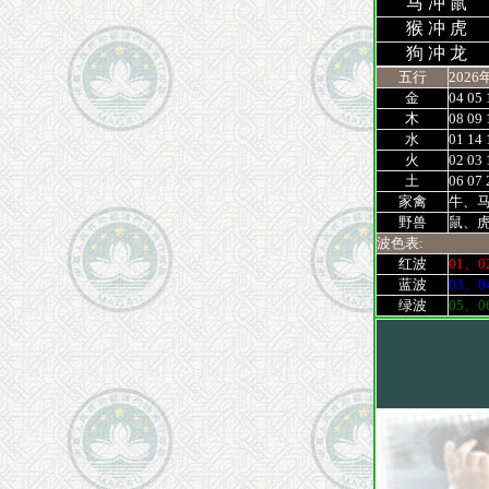
马 冲 鼠
猴 冲 虎
狗 冲 龙
五行
2026
金
04 05 
木
08 09 
水
01 14 
火
02 03 
土
06 07 
家禽
牛、
野兽
鼠、
波色表:
红波
01、0
蓝波
03、0
绿波
05、0