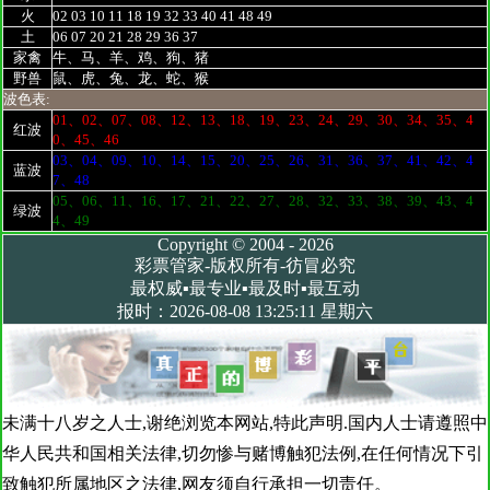
火
02 03 10 11 18 19 32 33 40 41 48 49
土
06 07 20 21 28 29 36 37
家禽
牛、马、羊、鸡、狗、猪
野兽
鼠、虎、兔、龙、蛇、猴
波色表:
01、02、07、08、12、13、18、19、23、24、29、30、34、35、4
红波
0、45、46
03、04、09、10、14、15、20、25、26、31、36、37、41、42、4
蓝波
7、48
05、06、11、16、17、21、22、27、28、32、33、38、39、43、4
绿波
4、49
Copyright © 2004 - 2026
彩票管家-版权所有-彷冒必究
最权威▪最专业▪最及时▪最互动
报时：2026-08-08 13:25:11 星期六
未满十八岁之人士,谢绝浏览本网站,特此声明.国内人士请遵照中
华人民共和国相关法律,切勿惨与赌博触犯法例,在任何情况下引
致触犯所属地区之法律,网友须自行承担一切责任。