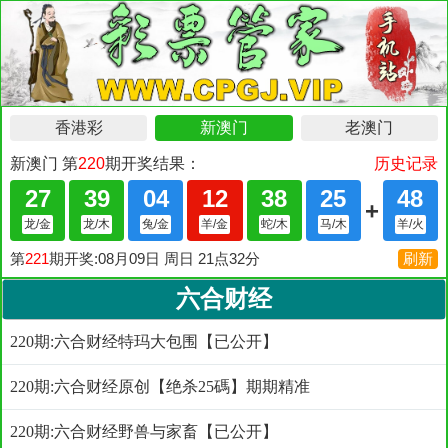
六合财经
220期:六合财经特玛大包围【已公开】
220期:六合财经原创【绝杀25碼】期期精准
220期:六合财经野兽与家畜【已公开】